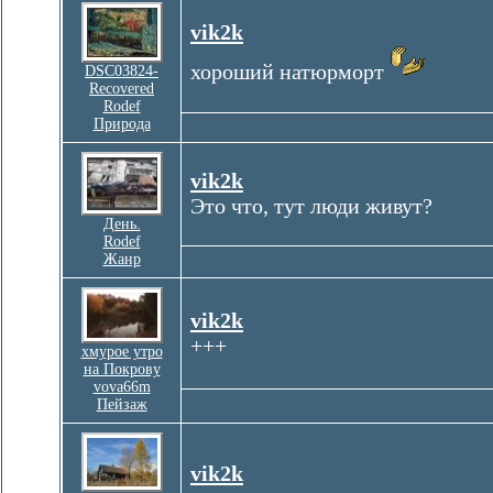
vik2k
хороший натюрморт
DSC03824-
Recovered
Rodef
Природа
vik2k
Это что, тут люди живут?
День.
Rodef
Жанр
vik2k
+++
хмурое утро
на Покрову
vova66m
Пейзаж
vik2k