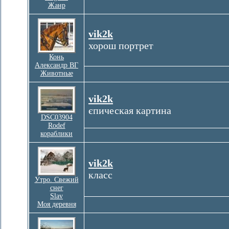
Жанр
vik2k
хорош портрет
Конь
Александр ВГ
Животные
vik2k
єпическая картина
DSC03904
Rodef
кораблики
vik2k
класс
Утро. Свежий
снег
Slav
Моя деревня