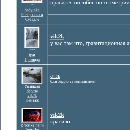
нравится пособие по геометрии
*
bedyinka
Рождество в
Суздале
vik2k
у вас там что, гравитационная 
***
ipat
Природа
vik2k
благодарю за комплимент
Упавшая
береза
vik2k
Пейзаж
vik2k
красиво
В топке печи
Igor.che