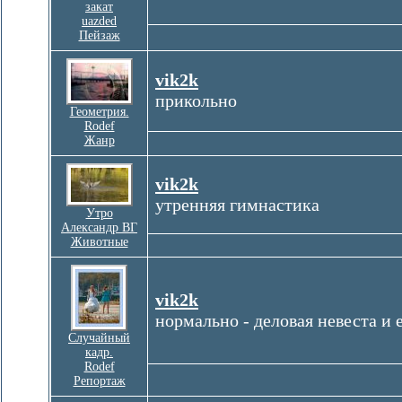
закат
uazded
Пейзаж
vik2k
прикольно
Геометрия.
Rodef
Жанр
vik2k
утренняя гимнастика
Утро
Александр ВГ
Животные
vik2k
нормально - деловая невеста и 
Случайный
кадр.
Rodef
Репортаж