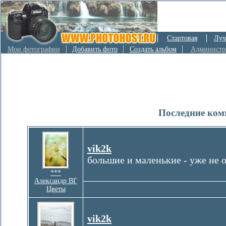
Стартовая
Луч
Мои фотографии
Добавить фото
Создать альбом
Администр
Последние ком
vik2k
большие и маленькие - уже не 
***
Александр ВГ
Цветы
vik2k