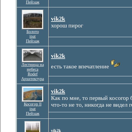
Пейзаж
vik2k
хорош пирог
Болото
ipat
Пейзаж
vik2k
Лестница на
есть такое впечатление
небеса
Rodef
Архитектура
vik2k
Как по мне, то первый косогор 
что-то не то, никогда не видел 
Косогор ll
ipat
Пейзаж
vik2k