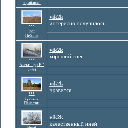
кораблики
vik2k
интересно получилось
***
ipat
Пейзаж
vik2k
хороший снег
***
Александр ВГ
Зима
vik2k
нравится
***
Igor.che
Пейзажи
vik2k
качественный иней
Иней