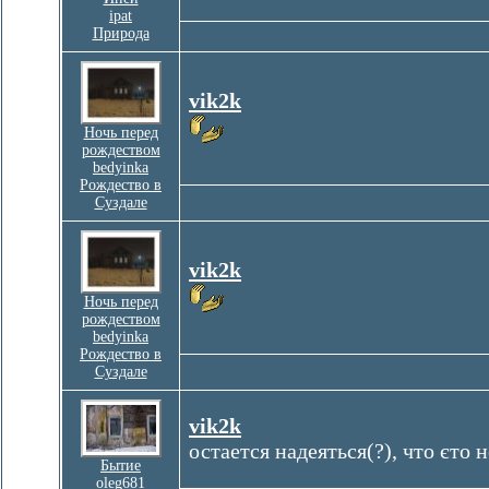
ipat
Природа
vik2k
Ночь перед
рождеством
bedyinka
Рождество в
Суздале
vik2k
Ночь перед
рождеством
bedyinka
Рождество в
Суздале
vik2k
остается надеяться(?), что єто 
Бытие
oleg681