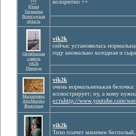
колоритно ++
***
Юлия
Тюлькина
Вологодская
область
vik2k
сейчас установилась нормальная
году аномально холодная и сыр
Октябрьская
слякоть
vik2k
Природа
vik2k
очень нормальненькая белочка:
иллюстрирует; ну, а кому нужна
Маскировка
естьhttp://www.youtube.com/wa
AlexMumlev
Животные
vik2k
Тихо плачет манекен бесполый, 