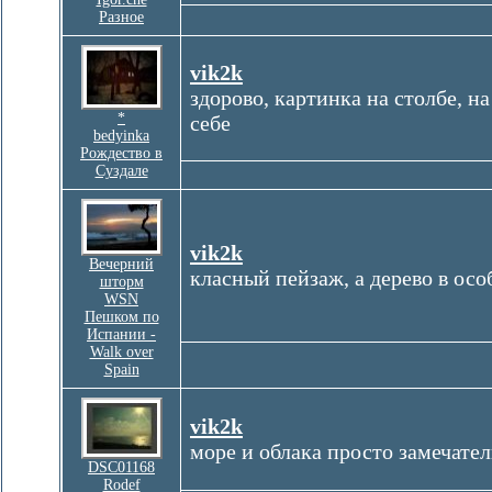
Разное
vik2k
здорово, картинка на столбе, н
*
себе
bedyinka
Рождество в
Суздале
vik2k
Вечерний
класный пейзаж, а дерево в ос
шторм
WSN
Пешком по
Испании -
Walk over
Spain
vik2k
море и облака просто замечате
DSC01168
Rodef