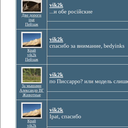
vik2k
...и обе російские
Две дороги
ipat
Пейзаж
vik2k
спасибо за внимание, bedyinks
Край
vik2k
Пейзаж
vik2k
по Писсарро? или модель слишк
За мышами
Александр ВГ
Животные
vik2k
Ipat, спасибо
Край
vik2k