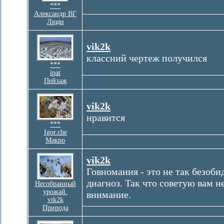
***
Александр ВГ
Люди
vik2k
классний чертеж получился
***
ipat
Пейзаж
vik2k
нравится
***
Igor.che
Макро
vik2k
Говномания - это не так безобид
диагноз. Так что советую вам н
Несобранный
урожай.
внимание.
vik2k
Природа