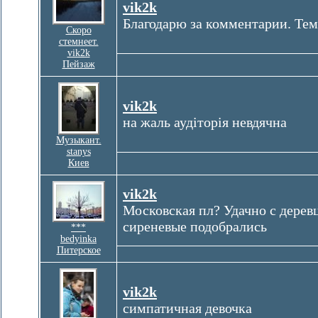
vik2k
Благодарю за комментарии. Тем
Cкоро
стемнеет.
vik2k
Пейзаж
vik2k
на жаль аудіторія невдячна
Музыкант.
stanys
Киев
vik2k
Московская пл? Удачно с дерев
сиреневые подобрались
***
bedyinka
Питерское
vik2k
симпатичная девочка