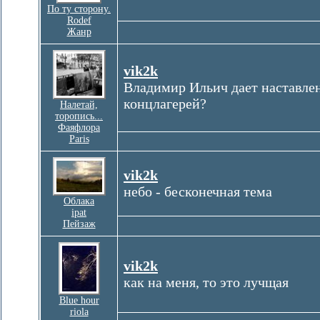
По ту сторону.
Rodef
Жанр
vik2k
Владимир Ильич дает наставле
концлагерей?
Налетай,
торопись...
Фаяфлора
Paris
vik2k
небо - бесконечная тема
Облака
ipat
Пейзаж
vik2k
как на меня, то это лучщая
Blue hour
riola