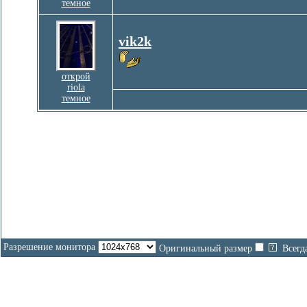
темное
vik2k
открой
riola
темное
Разрешение монитора
Оригинальный размер
Всегд