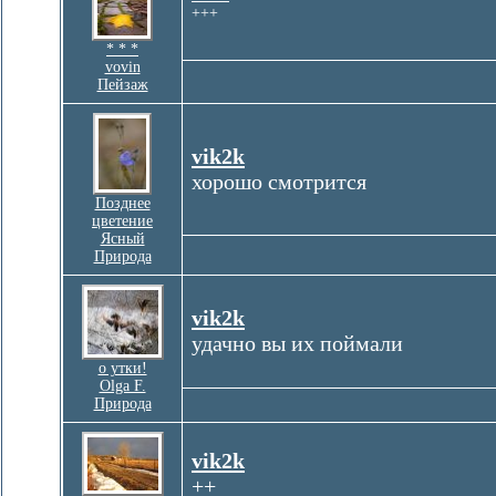
+++
* * *
vovin
Пейзаж
vik2k
хорошо смотрится
Позднее
цветение
Ясный
Природа
vik2k
удачно вы их поймали
о утки!
Olga F.
Природа
vik2k
++