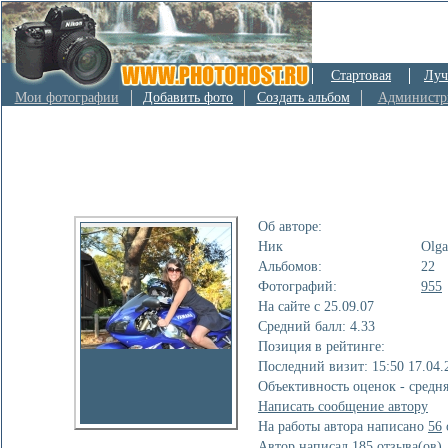
Стартовая
Луч
Мои фотографии
Добавить фото
Создать альбом
Администр
Об авторе:
Ник
Olg
Альбомов:
22
Фотографий:
955
На сайте с 25.09.07
Cредний балл: 4.33
Позиция в рейтинге:
Последний визит: 15:50 17.04.
Объективность оценок - средн
Написать сообщение автору
На работы автора написано
56
Автор написал
185
отзывa(ов)