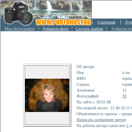
Стартовая
Луч
Мои фотографии
Добавить фото
Создать альбом
Администр
Об авторе:
Ник
ir.en
ФИО
ирин
Страна:
герм
Альбомов:
12
Фотографий:
59
На сайте с 18.01.08
Последний визит: 21:48 10.11.
Объективность оценок - средн
Написать сообщение автору
На работы автора написано
1
о