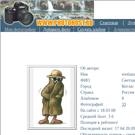
Стартовая
Луч
Мои фотографии
Добавить фото
Создать альбом
Администр
Об авторе:
Ник
svetlan
ФИО
Светла
Город:
Котлас
Страна:
Россия
Альбомов:
8
Фотографий:
33
На сайте с 18.03.08
Cредний балл: 3.6
Позиция в рейтинге:
Последний визит: 17:04 20.09
Объективность оценок - сред