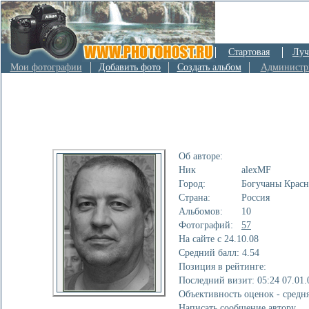
Стартовая
Луч
Мои фотографии
Добавить фото
Создать альбом
Администр
Об авторе:
Ник
alexMF
Город:
Богучаны Красн
Страна:
Россия
Альбомов:
10
Фотографий:
57
На сайте с 24.10.08
Cредний балл: 4.54
Позиция в рейтинге:
Последний визит: 05:24 07.01.
Объективность оценок - средн
Написать сообщение автору