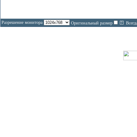
Разрешение монитора
Оригинальный размер
Всегд