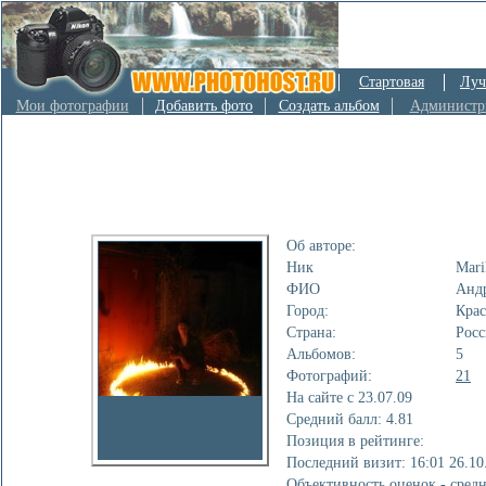
Стартовая
Луч
Мои фотографии
Добавить фото
Создать альбом
Администр
Об авторе:
Ник
Mari
ФИО
Анд
Город:
Крас
Страна:
Росс
Альбомов:
5
Фотографий:
21
На сайте с 23.07.09
Cредний балл: 4.81
Позиция в рейтинге:
Последний визит: 16:01 26.10
Объективность оценок - средн