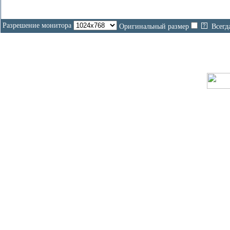
Разрешение монитора
Оригинальный размер
Всегд