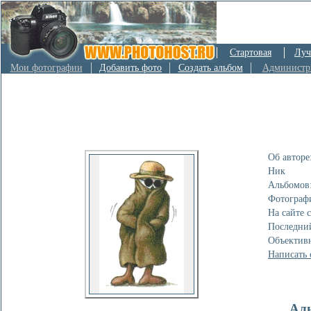
Стартовая
Луч
Мои фотографии
Добавить фото
Создать альбом
Администр
Об авторе
Ник
Альбомов
Фотограф
На сайте с
Последний
Объективн
Написать 
Ал