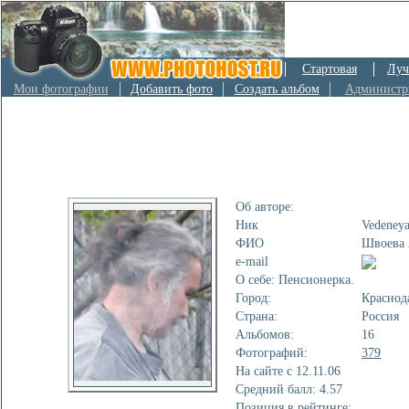
Стартовая
Луч
Мои фотографии
Добавить фото
Создать альбом
Администр
Об авторе:
Ник
Vedeney
ФИО
Швоева 
e-mail
О себе: Пенсионерка.
Город:
Краснод
Страна:
Россия
Альбомов:
16
Фотографий:
379
На сайте с 12.11.06
Cредний балл: 4.57
Позиция в рейтинге: