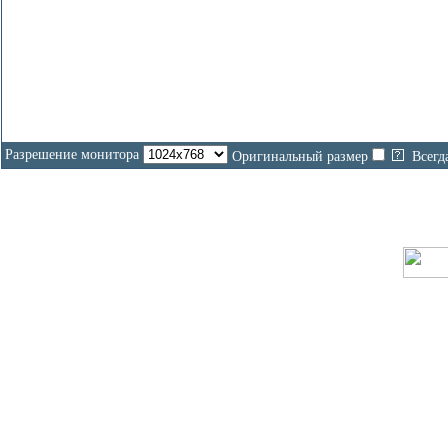
Разрешение монитора
Оригинальный размер
Всегд