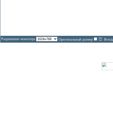
Разрешение монитора
Оригинальный размер
Всегд