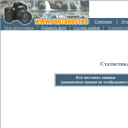
Стартовая
Луч
Мои фотографии
Добавить фото
Создать альбом
Администр
Статистик
Кто поставил оценки:
(анонимные оценки не отображаютс