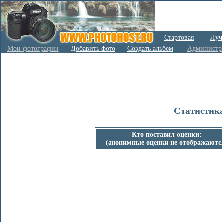
Стартовая
Луч
Мои фотографии
Добавить фото
Создать альбом
Администр
Статистик
Кто поставил оценки:
(анонимные оценки не отображаютс