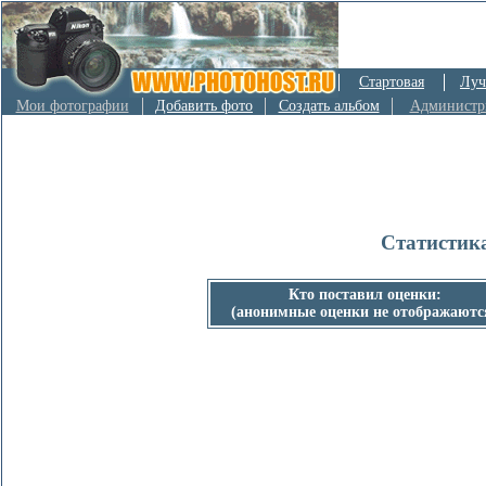
Стартовая
Луч
Мои фотографии
Добавить фото
Создать альбом
Администр
Статистик
Кто поставил оценки:
(анонимные оценки не отображаютс