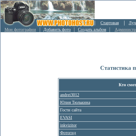
Стартовая
Луч
Мои фотографии
Добавить фото
Создать альбом
Администр
Статистика 
Кто смо
andrei3012
Юлия Тюлькина
Гости сайта
EVASI
inkvizitor
Фотогид