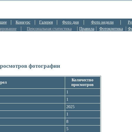
шее
Конкурс
Галерея
Фото дня
Фото недели
Ре
ирование
Персональная статистика
Правила
Фотокритика
Ф
просмотров фотографии
Количество
трел
просмотров
1
1
2025
1
8
5