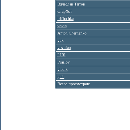
Вячеслав Титов
СтарХот
iriffochka
vovin
Anton Chernenko
vuk
vestafan
LIRI
Praslov
vladik
gleb
Всего просмотров:
На