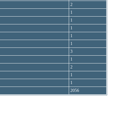
2
1
1
1
1
1
3
1
2
1
1
2056
зад к просмотру