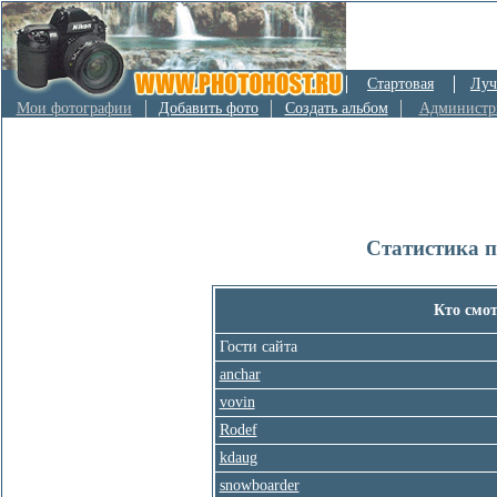
Стартовая
Луч
Мои фотографии
Добавить фото
Создать альбом
Администр
Статистика 
Кто смо
Гости сайта
anchar
vovin
Rodef
kdaug
snowboarder