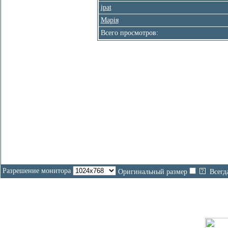
ipat
Марiя
Всего просмотров:
На
Разрешение монитора
Оригинальный размер
Всегд