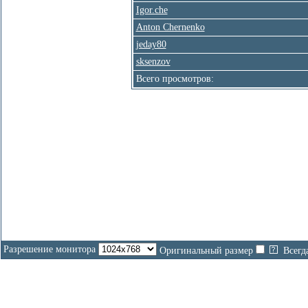
Igor.che
Anton Chernenko
jeday80
sksenzov
Всего просмотров:
На
Разрешение монитора
Оригинальный размер
Всегд