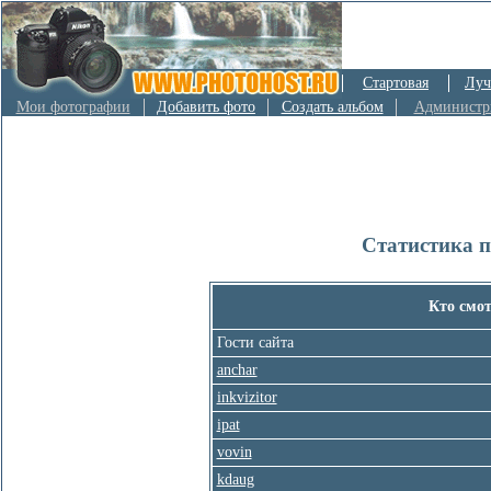
Стартовая
Луч
Мои фотографии
Добавить фото
Создать альбом
Администр
Статистика 
Кто смо
Гости сайта
anchar
inkvizitor
ipat
vovin
kdaug