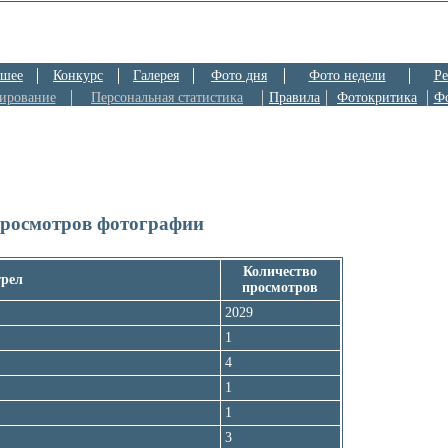
шее
Конкурс
Галерея
Фото дня
Фото недели
Ре
ирование
Персональная статистика
Правила
Фотокритика
Ф
просмотров фотографии
Количество
трел
просмотров
2029
1
4
1
1
3