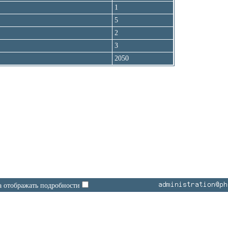
1
5
2
3
2050
зад к просмотру
а отображать подробности