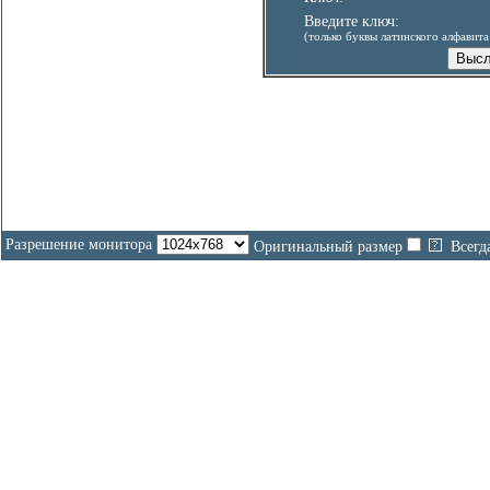
Введите ключ:
(только буквы латинского алфавит
Разрешение монитора
Оригинальный размер
Всегд