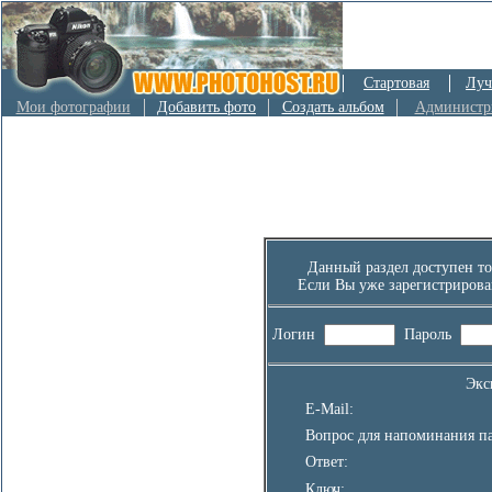
Стартовая
Луч
Мои фотографии
Добавить фото
Создать альбом
Администр
Данный раздел доступен то
Если Вы уже зарегистрирова
Логин
Пароль
Экс
E-Mail:
Вопрос для напоминания па
Ответ:
Ключ: