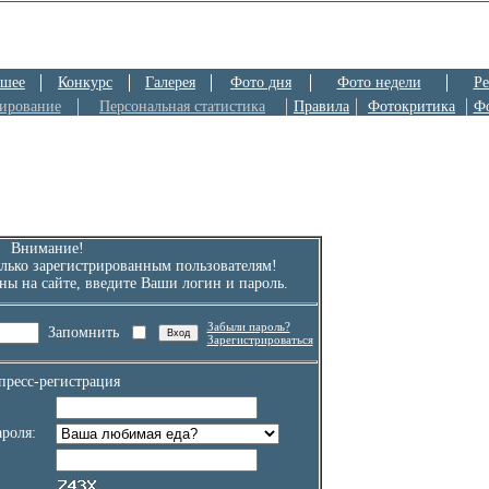
шее
Конкурс
Галерея
Фото дня
Фото недели
Ре
ирование
Персональная статистика
Правила
Фотокритика
Ф
Внимание!
лько зарегистрированным пользователям!
ны на сайте, введите Ваши логин и пароль.
Забыли пароль?
Запомнить
Зарегистрироваться
пресс-регистрация
роля: