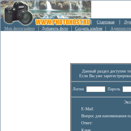
Стартовая
Луч
Мои фотографии
Добавить фото
Создать альбом
Администр
Данный раздел доступен то
Если Вы уже зарегистрирова
Логин
Пароль
Экс
E-Mail:
Вопрос для напоминания па
Ответ:
Ключ: