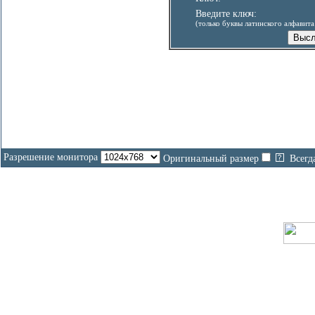
Введите ключ:
(только буквы латинского алфавит
Разрешение монитора
Оригинальный размер
Всегд