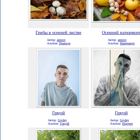
Грибы в осенней листве
Осенний натюрмор
Автор:
arestov
Автор:
arestov
Альбом:
Природа
Альбом:
Натюрморт
Грядэй
Грядэй
Автор:
Grydey
Автор:
Grydey
Альбом:
Грядэй
Альбом:
Портрет