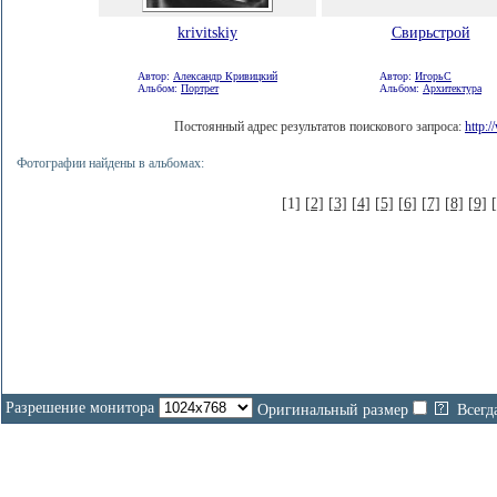
krivitskiy
Свирьстрой
Автор:
Александр Кривицкий
Автор:
ИгорьС
Альбом:
Портрет
Альбом:
Архитектура
Постоянный адрес результатов поискового запроса:
http:
Фотографии найдены в альбомах:
[1]
[2]
[3]
[4]
[5]
[6]
[7]
[8]
[9]
Разрешение монитора
Оригинальный размер
Всегд