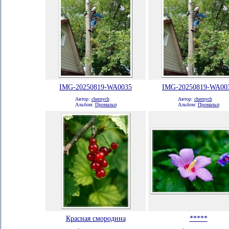
IMG-20250819-WA0035
IMG-20250819-WA00
Автор:
chernych
Автор:
chernych
Альбом:
Промальп
Альбом:
Промальп
Красная смородина
*****