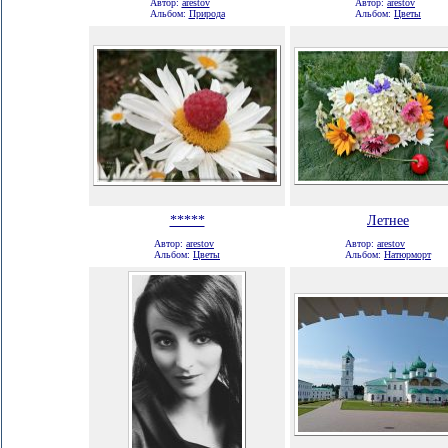
Автор:
arestov
Автор:
arestov
Альбом:
Природа
Альбом:
Цветы
*****
Летнее
Автор:
arestov
Автор:
arestov
Альбом:
Цветы
Альбом:
Натюрморт