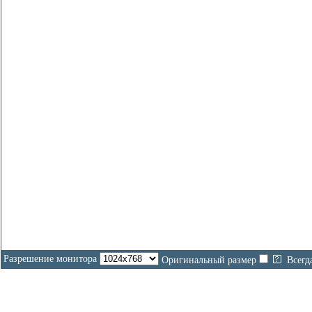
Разрешение монитора
Оригинальный размер
Всегд