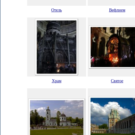
Отель
Вефлием
Храм
Святое