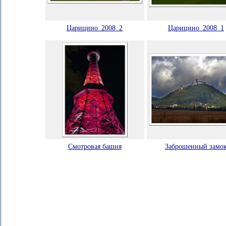
Царицино_2008_2
Царицино_2008_1
Смотровая башня
Заброшенный замо