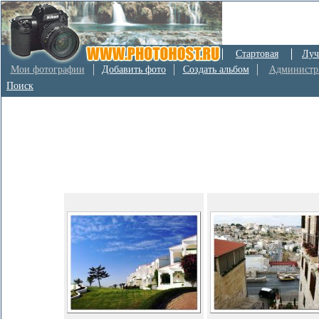
Стартовая
Луч
Мои фотографии
Добавить фото
Создать альбом
Администр
Поиск