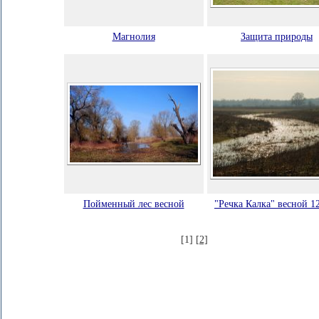
Магнолия
Защита природы
Пойменный лес весной
"Речка Калка" весной 12
[1]
[2]