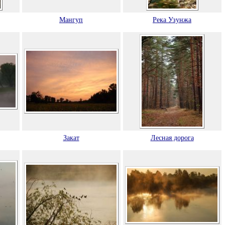
Мангуп
Река Узунжа
Закат
Лесная дорога