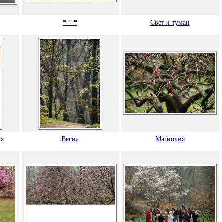
* * *
Свет и туман
ня
Весна
Магнолия