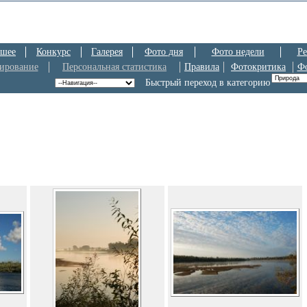
шее
Конкурс
Галерея
Фото дня
Фото недели
Ре
ирование
Персональная статистика
Правила
Фотокритика
Ф
Быстрый переход в категорию