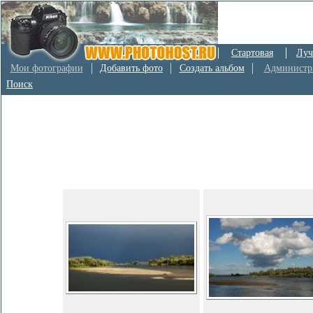
Стартовая
Луч
Мои фотографии
Добавить фото
Создать альбом
Администр
Поиск