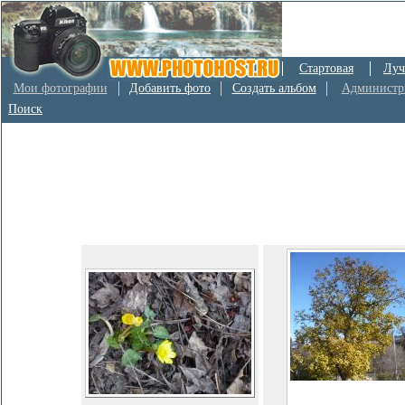
Стартовая
Луч
Мои фотографии
Добавить фото
Создать альбом
Администр
Поиск