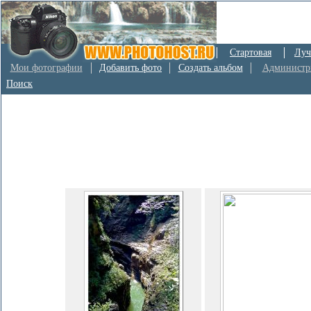
Стартовая
Луч
Мои фотографии
Добавить фото
Создать альбом
Администр
Поиск