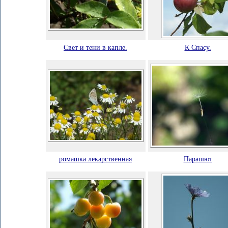
Свет и тени в капле.
К Спасу.
ромашка лекарственная
Парашют