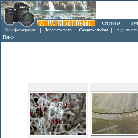
Стартовая
Луч
Мои фотографии
Добавить фото
Создать альбом
Администр
Поиск