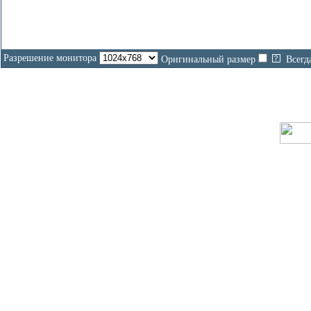
Разрешение монитора
Оригинальный размер
Всегд