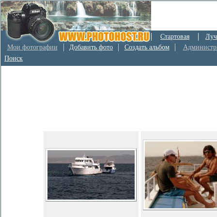
Стартовая
Луч
Мои фотографии
Добавить фото
Создать альбом
Администр
Поиск