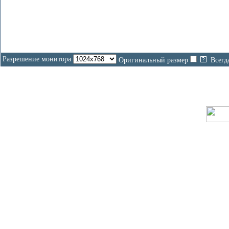
Разрешение монитора
Оригинальный размер
Всегд