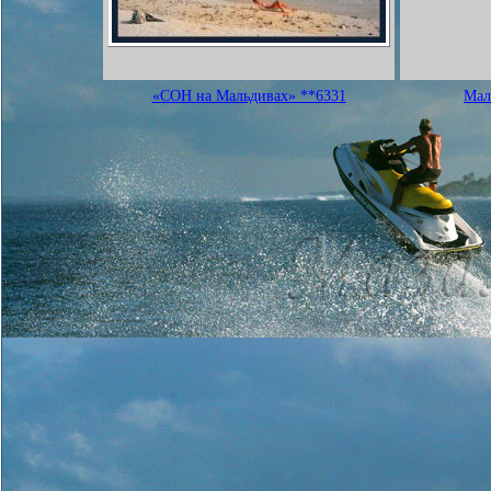
«СОН на Мальдивах» **6331
Мал