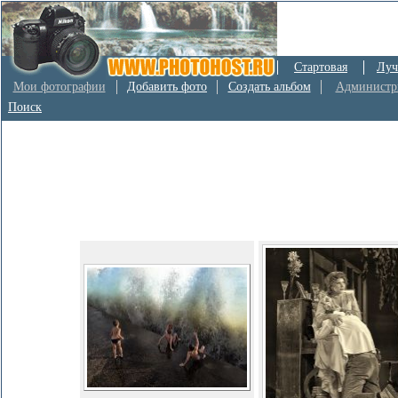
Стартовая
Луч
Мои фотографии
Добавить фото
Создать альбом
Администр
Поиск