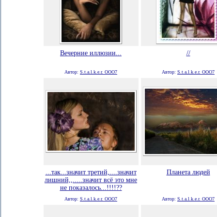
Вечерние иллюзии...
//
Автор:
S.t.a.l.k.e.r. ООО7
Автор:
S.t.a.l.k.e.r. ООО7
...так...значит третий,....значит
Планета людей
лишний,,.....значит всё это мне
не показалось...!!!!??
Автор:
S.t.a.l.k.e.r. ООО7
Автор:
S.t.a.l.k.e.r. ООО7