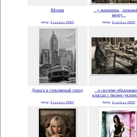
Шторм
...у женщины , похоже
мечту...
Автор:
S.t.a.l.k.e.r. ООО7
Автор:
S.t.a.l.k.e.r. ООО7
Дорога в стеклянный город
...о системе образован
классах с бизнес-уклоно
Автор:
S.t.a.l.k.e.r. ООО7
Автор:
S.t.a.l.k.e.r. ООО7