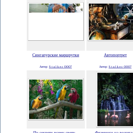
Сингапурские маршрутки
Автопортрет
Автор:
S.t.a.l.k.e.r. ООО7
Автор:
S.t.a.l.k.e.r. ООО7
По секрету всему свету...
Фламинго на водопа