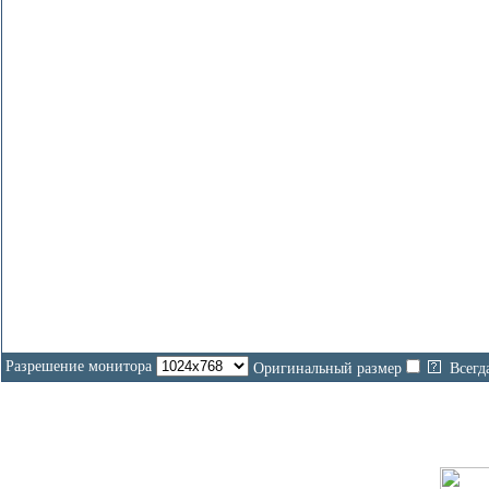
Разрешение монитора
Оригинальный размер
Всегд