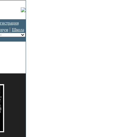
гистрация
орум
Школа