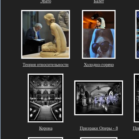
Эрато
Балет
Теория относительности
Холодно-горячо
Корона
Призраки Оперы - 8
При