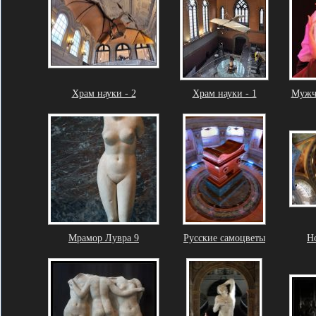
Храм науки - 2
Храм науки - 1
Мужч
Мрамор Лувра 9
Русские самоцветы
Ho