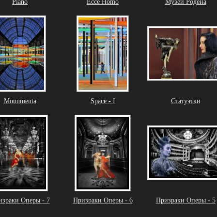
Piano
Ecce Homo
Музей Родена
Monumenta
Space - I
Статуэтки
зраки Оперы - 7
Призраки Оперы - 6
Призраки Оперы - 5