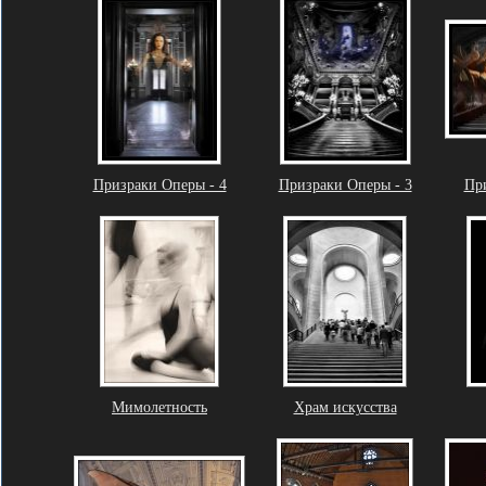
Призраки Оперы - 4
Призраки Оперы - 3
При
Мимолетность
Храм искусства