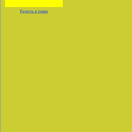
Радость в парке