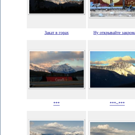
Закат в горах
Ну открывайте закрома
***
***~***