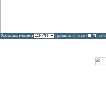
Разрешение монитора
Оригинальный размер
Всегд