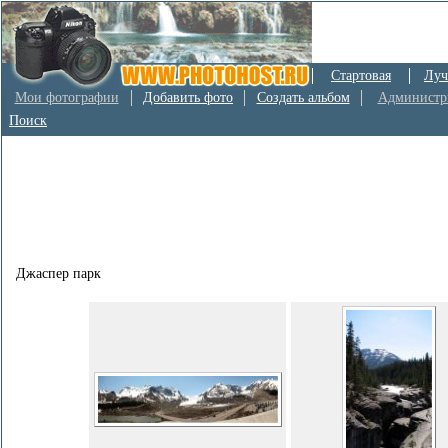
Стартовая
Луч
Мои фотографии
Добавить фото
Создать альбом
Администр
Поиск
Джаспер парк