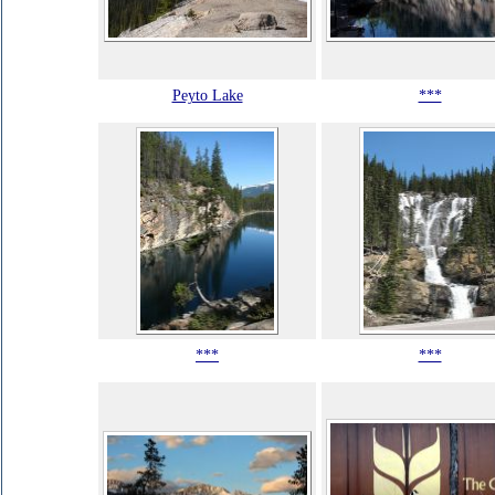
Peyto Lake
***
***
***