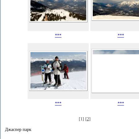
***
***
***
***
[1]
[2]
Джаспер парк