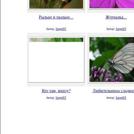
Рыльце в пыльце...
Журчалка...
Автор:
SergeNT
Автор:
SergeNT
Кто там, внизу?
Любительница сладкого
Автор:
SergeNT
Автор:
SergeNT