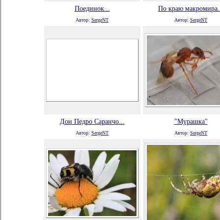
Поединок...
По краю макромира.
Автор:
SergeNT
Автор:
SergeNT
Дон Педро Саранчо...
"Мурашка"
Автор:
SergeNT
Автор:
SergeNT