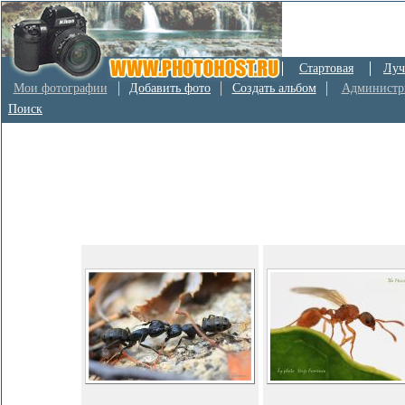
Стартовая
Луч
Мои фотографии
Добавить фото
Создать альбом
Администр
Поиск