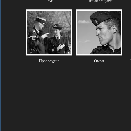
Там!
Линия защиты
Правосудие
Омон