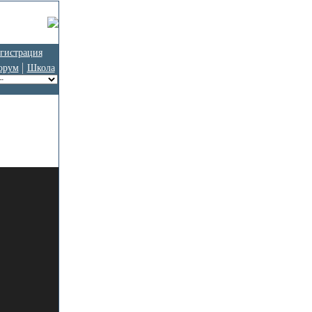
гистрация
орум
Школа