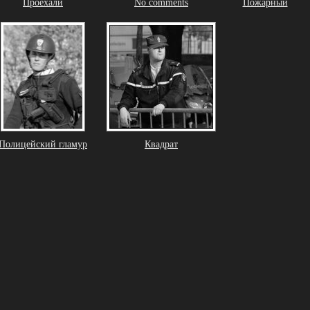
Проехали
No comments
Пожарный
Полицейский гламур
Квадрат