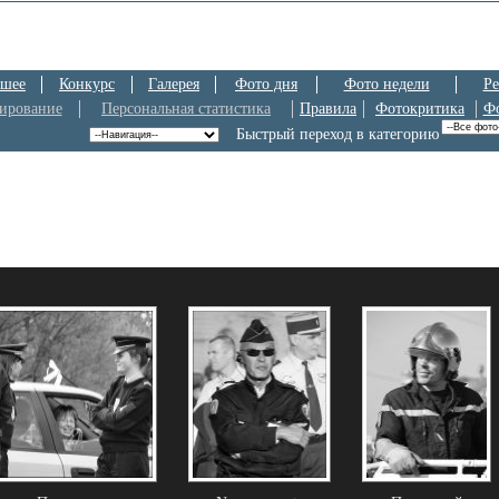
шее
Конкурс
Галерея
Фото дня
Фото недели
Ре
ирование
Персональная статистика
Правила
Фотокритика
Ф
Быстрый переход в категорию