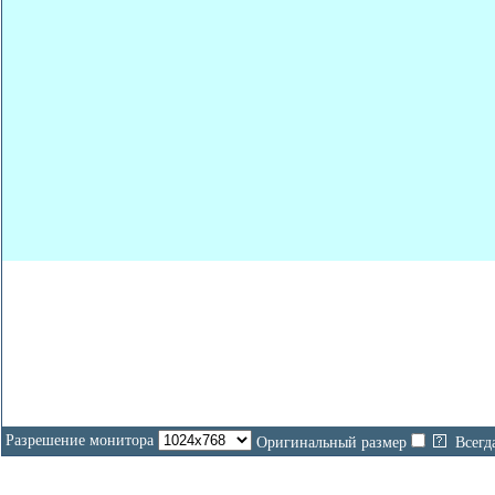
Разрешение монитора
Оригинальный размер
Всегд