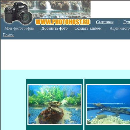
Стартовая
Луч
Мои фотографии
Добавить фото
Создать альбом
Администр
Поиск