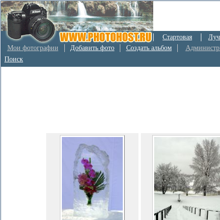
Стартовая
Луч
Мои фотографии
Добавить фото
Создать альбом
Администр
Поиск