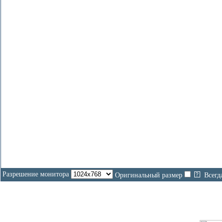
Разрешение монитора
Оригинальный размер
Всегд