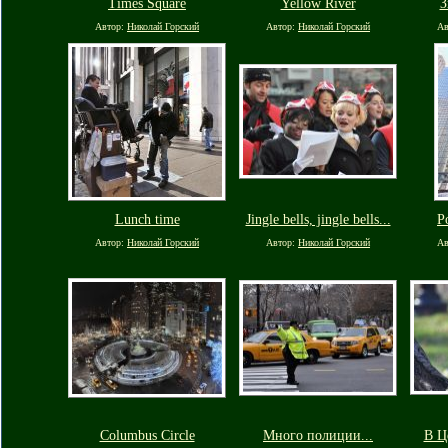
Times Square
Yellow River
З
Автор:
Николай Горский
Автор:
Николай Горский
Ав
Lunch time
Jingle bells, jingle bells...
Р
Автор:
Николай Горский
Автор:
Николай Горский
Ав
Columbus Circle
Много полиции...
В Ц