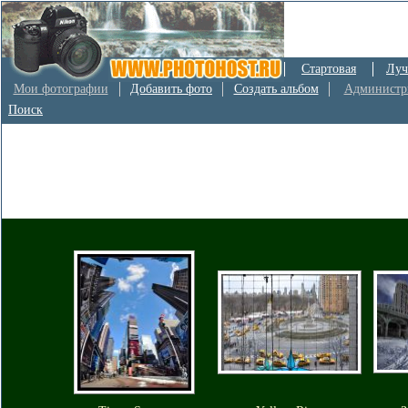
Стартовая
Луч
Мои фотографии
Добавить фото
Создать альбом
Администр
Поиск