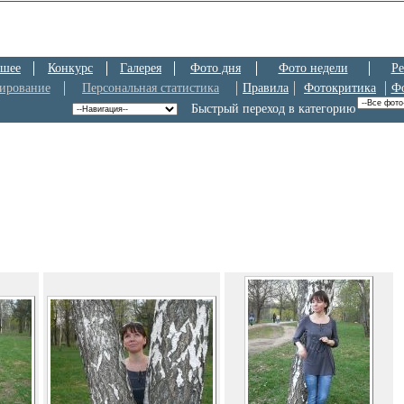
шее
Конкурс
Галерея
Фото дня
Фото недели
Ре
ирование
Персональная статистика
Правила
Фотокритика
Ф
Быстрый переход в категорию