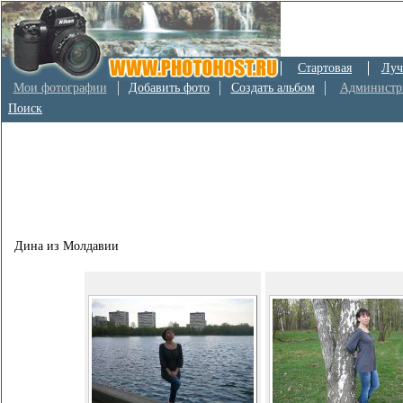
Стартовая
Луч
Мои фотографии
Добавить фото
Создать альбом
Администр
Поиск
Дина из Молдавии