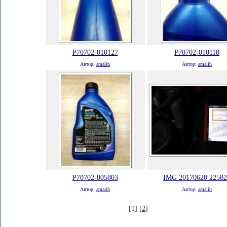
P70702-010127
P70702-010118
Автор:
amalih
Автор:
amalih
P70702-005803
IMG 20170620 22582
Автор:
amalih
Автор:
amalih
[1]
[2]