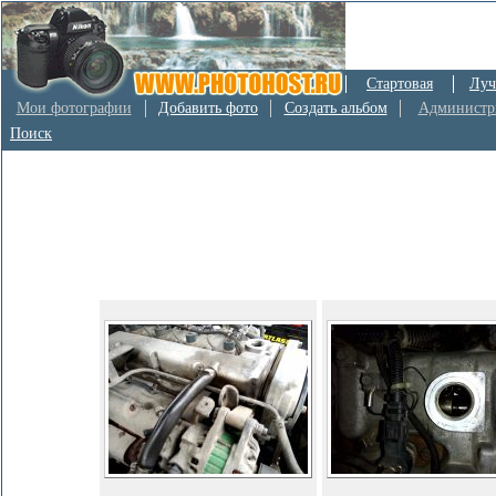
Стартовая
Луч
Мои фотографии
Добавить фото
Создать альбом
Администр
Поиск