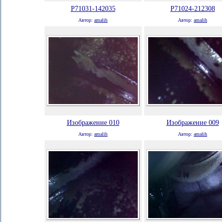
P71031-142035
P71024-212308
Автор:
amalih
Автор:
amalih
Изображение 010
Изображение 009
Автор:
amalih
Автор:
amalih