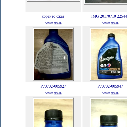
соренто сжат
IMG 20170710 22544
Автор:
amalih
Автор:
amalih
P70702-005927
P70702-005947
Автор:
amalih
Автор:
amalih