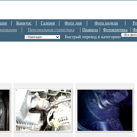
шее
Конкурс
Галерея
Фото дня
Фото недели
Ре
ирование
Персональная статистика
Правила
Фотокритика
Ф
Быстрый переход в категорию