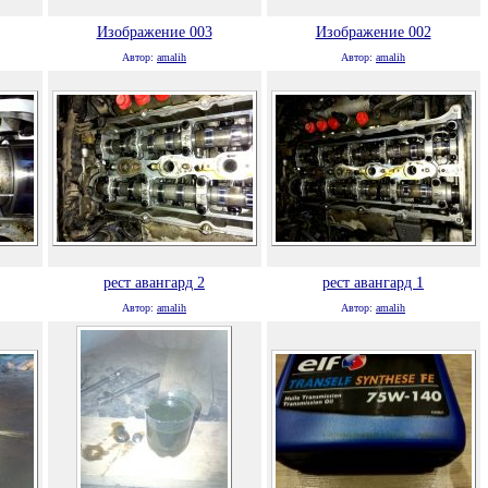
Изображение 003
Изображение 002
Автор:
amalih
Автор:
amalih
рест авангард 2
рест авангард 1
Автор:
amalih
Автор:
amalih