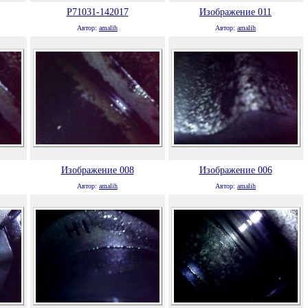
P71031-142017
Изображение 011
Автор:
amalih
Автор:
amalih
Изображение 008
Изображение 006
Автор:
amalih
Автор:
amalih