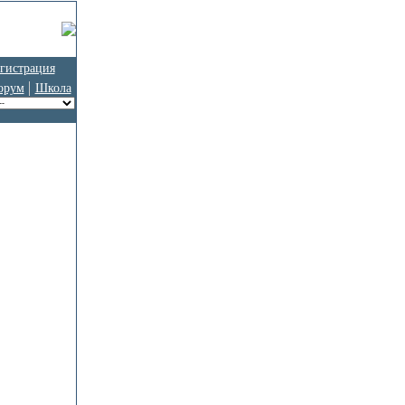
гистрация
орум
Школа