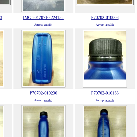
3
IMG 20170710 224152
P70702-010008
Автор:
amalih
Автор:
amalih
P70702-010230
P70702-010138
Автор:
amalih
Автор:
amalih