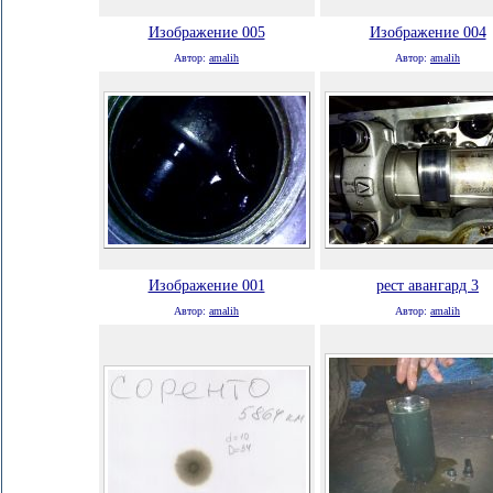
Изображение 005
Изображение 004
Автор:
amalih
Автор:
amalih
Изображение 001
рест авангард 3
Автор:
amalih
Автор:
amalih