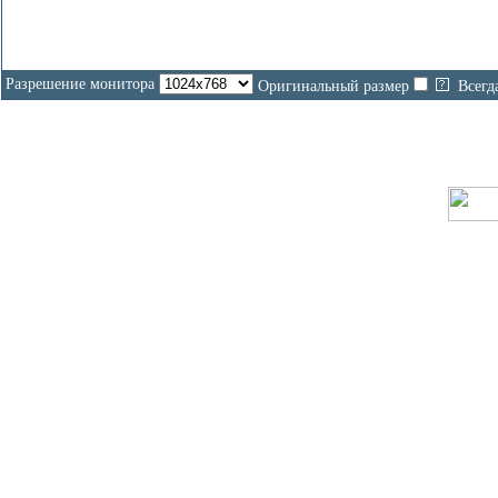
Разрешение монитора
Оригинальный размер
Всегд