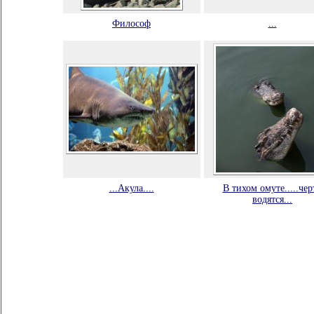
Философ
...
...Акула....
В тихом омуте.....чер
водятся...