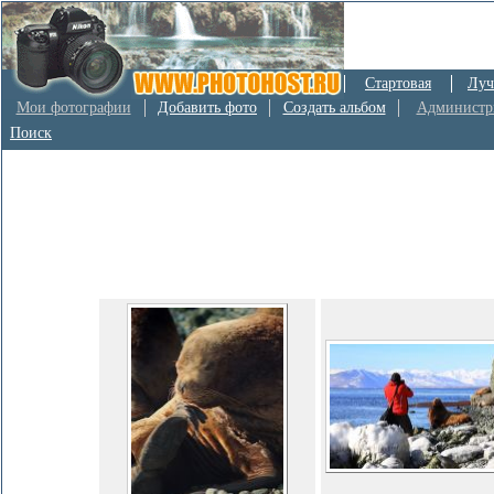
Стартовая
Луч
Мои фотографии
Добавить фото
Создать альбом
Администр
Поиск