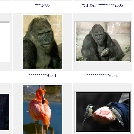
***2403
*ЯГУАР ********2395
*********/6561
***********/6562