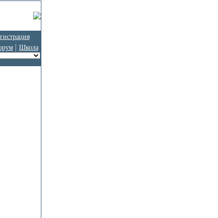
гистрация
орум
Школа