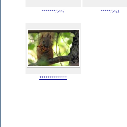
*******/6447
*****/6421
**************