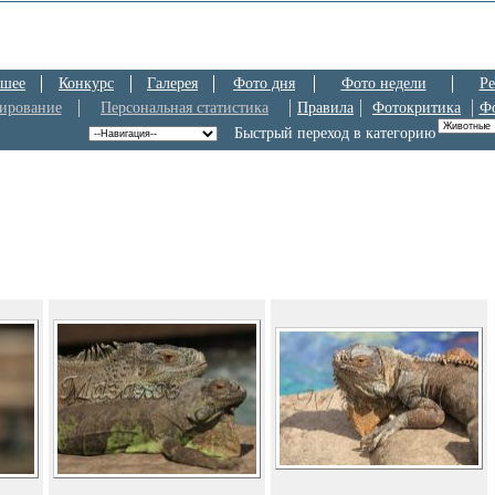
шее
Конкурс
Галерея
Фото дня
Фото недели
Ре
ирование
Персональная статистика
Правила
Фотокритика
Ф
Быстрый переход в категорию