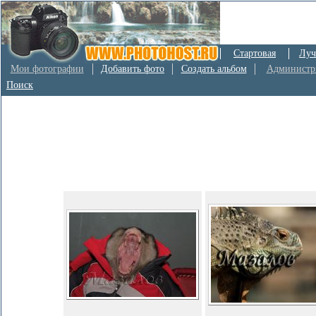
Стартовая
Луч
Мои фотографии
Добавить фото
Создать альбом
Администр
Поиск