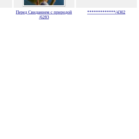
Перед Свиданием с природой
*************/4302
/6283