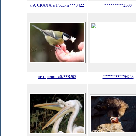
ЛА СКАЛА в России***0422
*********2388
не пролистай/**8263
**********/6945