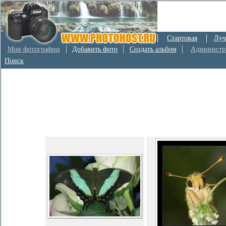
Стартовая
Луч
Мои фотографии
Добавить фото
Создать альбом
Администр
Поиск