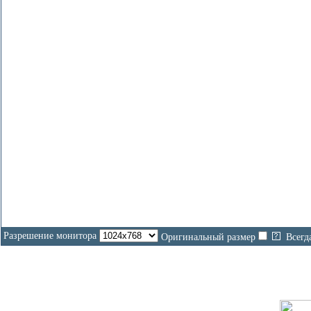
Разрешение монитора
Оригинальный размер
Всегд