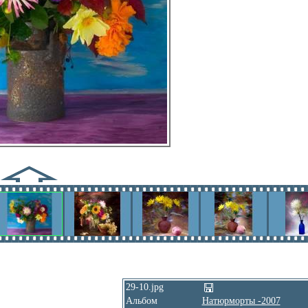
29-10.jpg
Альбом
Натюрморты -2007