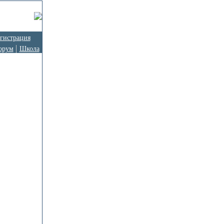
гистрация
орум
Школа