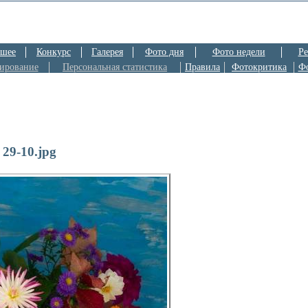
шее
Конкурс
Галерея
Фото дня
Фото недели
Ре
ирование
Персональная статистика
Правила
Фотокритика
Ф
29-10.jpg