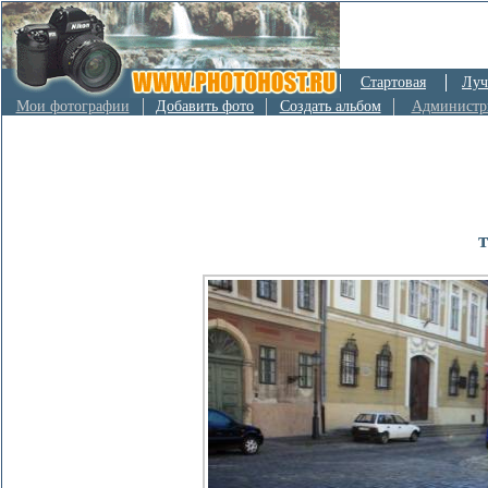
Стартовая
Луч
Мои фотографии
Добавить фото
Создать альбом
Администр