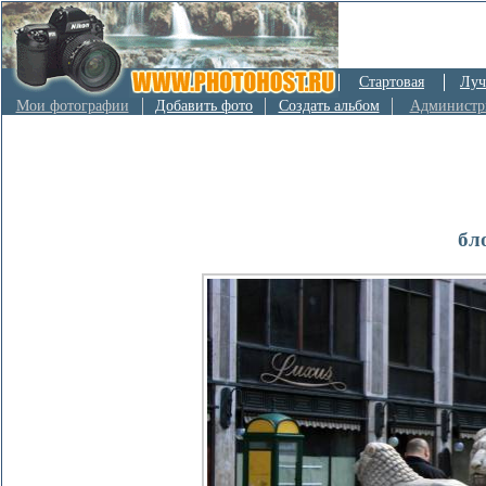
Стартовая
Луч
Мои фотографии
Добавить фото
Создать альбом
Администр
бл