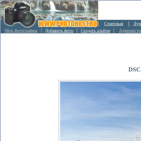
Стартовая
Луч
Мои фотографии
Добавить фото
Создать альбом
Администр
DSCF