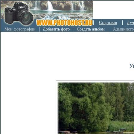
Стартовая
Луч
Мои фотографии
Добавить фото
Создать альбом
Администр
У