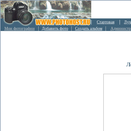
Стартовая
Луч
Мои фотографии
Добавить фото
Создать альбом
Администр
Л