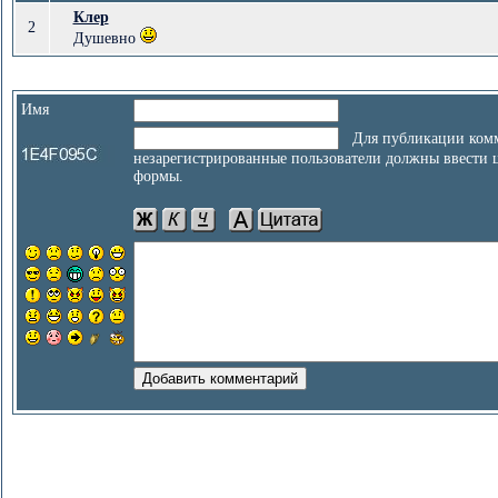
Клер
2
Душевно
Имя
Для публикации комм
незарегистрированные пользователи должны ввести 
формы.