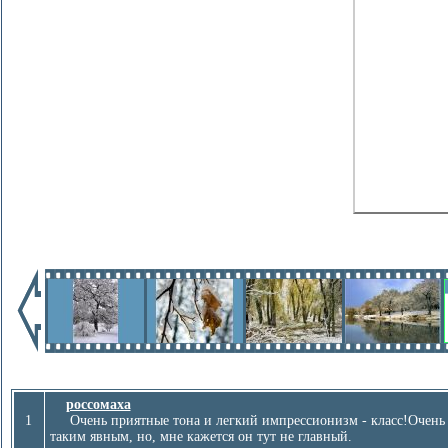
россомаха
1
Очень приятные тона и легкий импрессионизм - класс!Очень пон
таким явным, но, мне кажется он тут не главный.