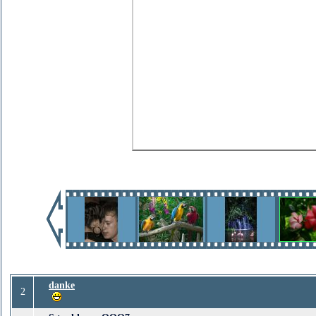
danke
2