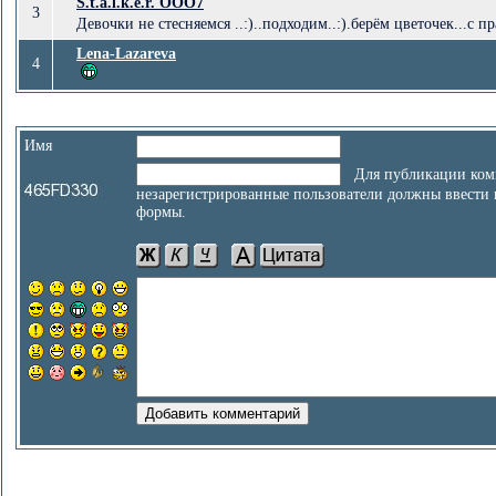
S.t.a.l.k.e.r. ООО7
3
Девочки не стесняемся ..:)..подходим..:).берём цветочек...с пр
Lena-Lazareva
4
Имя
Для публикации ком
незарегистрированные пользователи должны ввести
формы.