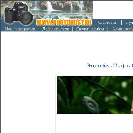
Стартовая
Луч
Мои фотографии
Добавить фото
Создать альбом
Администр
Это тебе...!!!..:). 