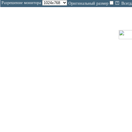
Разрешение монитора
Оригинальный размер
Всегд